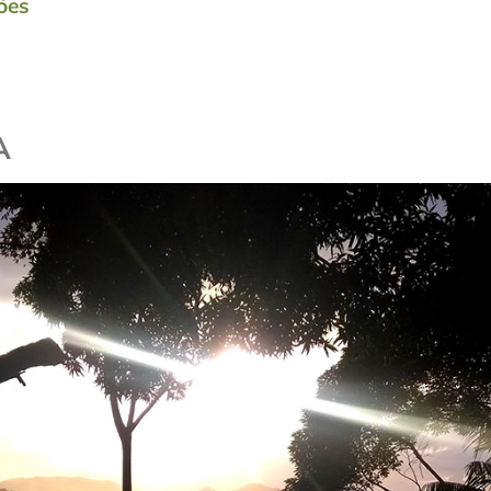
ões
A