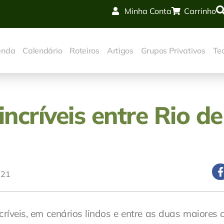
Minha Conta
Carrinho
enda
Calendário
Roteiros
Artigos
Grupos Privativos
Te
incríveis entre Rio de
021
ríveis, em cenários lindos e entre as duas maiores 