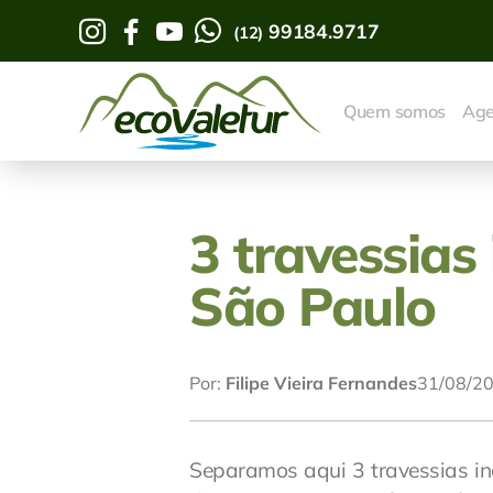
99184.9717
(12)
Quem somos
Ag
3 travessias 
São Paulo
Por:
Filipe Vieira Fernandes
31/08/2
Separamos aqui 3 travessias inc